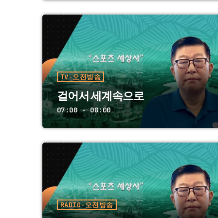
close
보도본부 NEWS
월 금 09:00 PM ~ 05:00 AM, 토 09:00 PM ~
08:00 AM, 일 09:00 PM ~ 09:00 AM
숨 가쁘게 돌아가는 취재현장을 보도본부 기자
들이 생생하게 전해 드립니다. 가장 빠른 뉴
스, 중량감 있는 해설! 격동하는 대한민국의
TV-오전방송
오늘을 만나보십시오.
걸어서 세계속으로
07:00 - 08:00
RADIO-오전방송