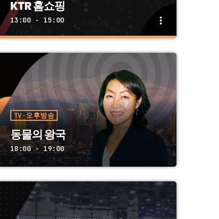
KTR 홈쇼핑
more_vert
13:00 - 15:00
close
KTR 홈쇼핑
토 일 05:00 AM ~ 07:00 AM
주말 아침 조용한 음악과 함께 하는 좋은 아
침. 주말의 여유로움으로 시작하는 좋은 아침.
통통튀는 음악과 함께하는 햇살좋은 좋은아침.
TV-오후방송
동물의 왕국
18:00 - 19:00