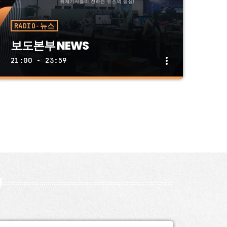
RADIO-뉴스
보도본부 NEWS
more_vert
21:00 - 23:59
close
보도본부 NEWS
월 금 09:00 PM ~ 05:00 AM, 토 09:00 PM ~
08:00 AM, 일 09:00 PM ~ 09:00 AM
숨 가쁘게 돌아가는 취재현장을 보도본부 기자
들이 생생하게 전해 드립니다. 가장 빠른 뉴
스, 중량감 있는 해설! 격동하는 대한민국의
오늘을 만나보십시오.