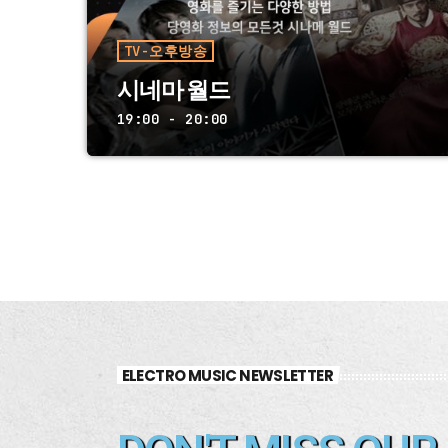
For every Show page the timetable is
auomatically generated from the
schedule, and you can set automatic
TV-오후방송
carousels of Podcasts, Articles and
시네마 월드
Charts by simply choosing a category.
Curabitur id lacus felis. Sed justo
19:00 - 20:00
mauris, auctor eget tellus nec,
pellentesque varius mauris. Sed eu
congue nulla, et tincidunt justo.
Aliquam semper faucibus odio id
varius. Suspendisse varius laoreet
sodales.
ELECTRO MUSIC NEWSLETTER