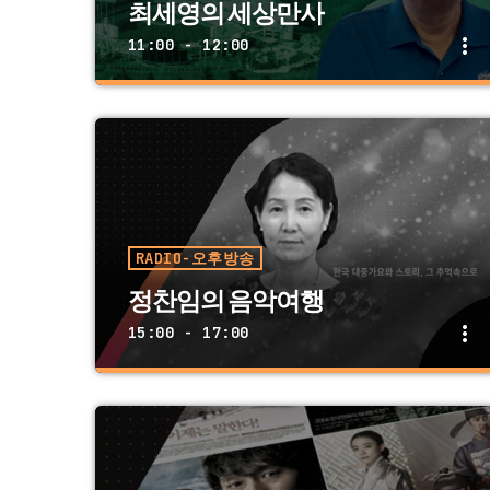
최세영의 세상만사
more_vert
11:00 - 12:00
close
최세영의 세상만사
월 화 수 목 금 11:00 AM ~ 12:00 PM
시장경제의 흐름과 전망. 전문가와 함께 한국
의 경제, 미국의 경제를 읽어 드립니다.
RADIO-오후방송
정찬임의 음악여행
more_vert
15:00 - 17:00
close
정찬임의 음악여행
월 화 수 목 금 01:00 PM ~ 02:00 PM