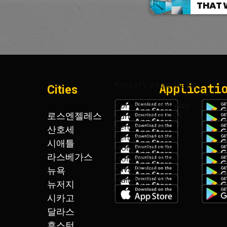
THAT 
KoreaTV.Radio Media
Applicati
Cities
KoreaTV.Radio Web
로스엔젤레스
SundayNews USA
SeniorGo talk
산호세
SeniorGo Radio
시애틀
Hollywood Talk
라스베가스
Hollywood Video
KWAVE talk
뉴욕
Hallelujah talk
뉴저지
시카고
달라스
휴스턴