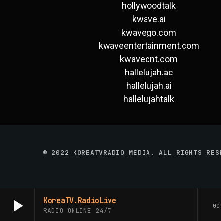
hollywoodtalk
kwave.ai
kwavego.com
kwaveentertainment.com
kwavecnt.com
hallelujah.ac
hallelujah.ai
hallelujahtalk
© 2022 KOREATVRADIO MEDIA. ALL RIGHTS RE
play_arrow
KoreaTV.RadioLive
00
RADIO ONLINE 24/7