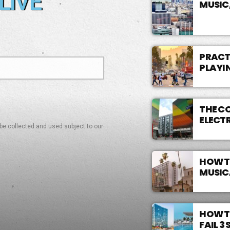
LIVE
MUSIC
PRACTI
PLAYI
THE C
ELECT
 be collected and used subject to our
HOW T
MUSIC
HOW T
FAIL 