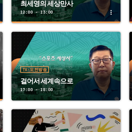
최세영의 세상만사
more_vert
12:00 - 13:00
close
최세영의 세상만사
월 화 수 목 금 11:00 AM ~ 12:00 PM
시장경제의 흐름과 전망. 전문가와 함께 한국
의 경제, 미국의 경제를 읽어 드립니다.
TV-오전방송
걸어서 세계속으로
17:00 - 18:00