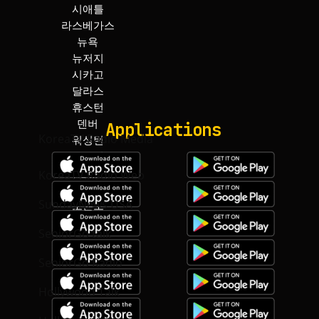
시애틀
워싱턴
라스베가스
보스턴
뉴욕
아틀란타
뉴저지
마이아미
시카고
토론토
달라스
하와이
Applications
KoreaTV.Radio Media
KoreaTV.Radio Web
SundayNews USA
SeniorGo talk
SeniorGo Radio
Hollywood Talk