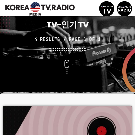
TV-인기 TV
menu
4 RESULTS / PAGE 1 OF 1