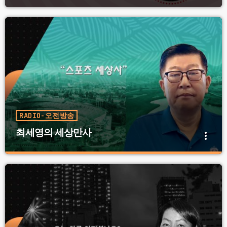
RADIO-오전방송
최세영의 세상만사
more_vert
최세영의 세상만사
close
월 화 수 목 금 11:00 AM ~ 12:00 PM
시장경제의 흐름과 전망. 전문가와 함께 한국의 경제, 미국
의 경제를 읽어 드립니다.