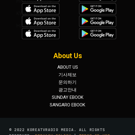
Hollywood Video
KWAVE talk
Hallelujah talk
About Us
ABOUT US
기사제보
문의하기
광고안내
SUNDAY EBOOK
SANGARO EBOOK
© 2022 KOREATVRADIO MEDIA. ALL RIGHTS