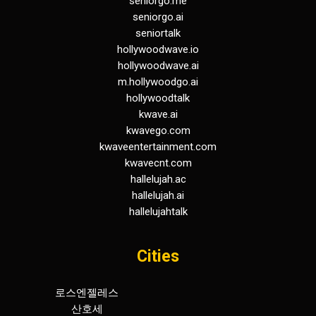
seniorgo.me
seniorgo.ai
seniortalk
hollywoodwave.io
hollywoodwave.ai
m.hollywoodgo.ai
hollywoodtalk
kwave.ai
kwavego.com
kwaveentertainment.com
kwavecnt.com
hallelujah.ac
hallelujah.ai
hallelujahtalk
Cities
로스엔젤레스
휴스턴
산호세
덴버